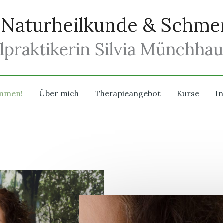
r Naturheilkunde & Schme
lpraktikerin Silvia Münchha
ommen!
Über mich
Therapieangebot
Kurse
In