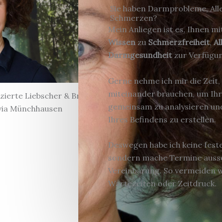
Sie haben Darmprobleme, All
Schmerzen?
Mein Anliegen ist es, Ihnen mi
Wissen
zu
Schmerzfreiheit
,
Al
Darmgesundheit
zur Verfügun
Gerne nehme ich mir die Zeit, 
miteinander brauchen, um Ih
izierte Liebscher & Bracht-
gemeinsam zu analysieren un
lvia Münchhausen
Ihres Befindens zu erstellen.
Deswegen habe ich keine fest
sondern mache Termine aussc
Vereinbarung. So vermeiden w
Wartezeiten oder Zeitdruck.