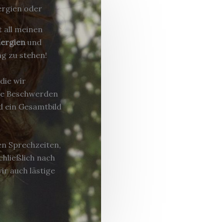
ergien oder
t all meinen
lergien
und
g zu stehen!
die wir
re Beschwerden
d ein Gesamtbild
en Sprechzeiten,
hließlich nach
ir auch lästige